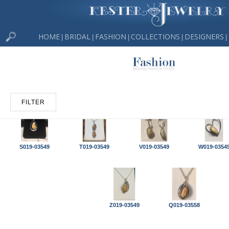
HOME
BRIDAL
FASHION
COLLECTIONS
DESIGNERS
|
|
|
|
|
FILTER
S019-03549
T019-03549
V019-03549
W019-0354
Z019-03549
Q019-03558